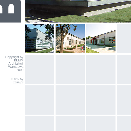
Copyright by
BEMM
Architekci,
Warszawa
2009
100% by
true.pl