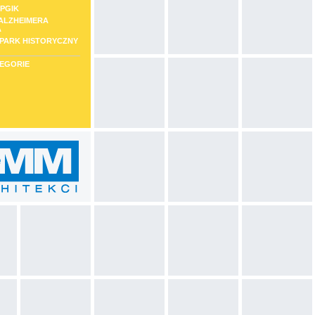
PPGIK
ALZHEIMERA
A
 PARK HISTORYCZNY
TEGORIE