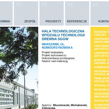
OWNIA
ZESPÓŁ
PROJEKTY
REFERENCJE
KONTA
HALA TECHNOLOGICZNA
BIOBANK 
WYDZIAŁU TECHNOLOGII
CHĘCINY
DREWNA SGGW
CENTRUM 
WARSZAW
WARSZAWA, UL.
CENTRUM 
NOWOURSYNOWSKA
ARTYSTYC
Projekt budowlany
CENTRUM 
Projekt wykonawczy
ARTYSTYC
Dokumentacja przetargowa
WYDZIAŁ 
Nadzór nad realizacją
DREWNA 
KAMIENIC
MUZEUM N
4 KOPUŁ 
PAWILON 
KSZTAŁTN
WYDZIAŁ 
MUZEUM G
DOM POMO
WĘGORZE
RATUSZ B
SCHRONIS
Autorzy:
Błuszkowski, Michałowski,
POPRAWCZ
Zółtowska