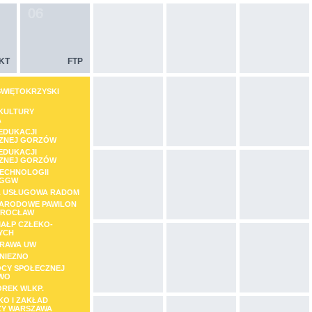
KT
FTP
ŚWIĘTOKRZYSKI
KULTURY
A
EDUKACJI
ZNEJ GORZÓW
EDUKACJI
ZNEJ GORZÓW
TECHNOLOGII
SGGW
A USŁUGOWA RADOM
ARODOWE PAWILON
WROCŁAW
MAŁP CZŁEKO-
YCH
PRAWA UW
NIEZNO
CY SPOŁECZNEJ
WO
OREK WLKP.
KO I ZAKŁAD
Y WARSZAWA