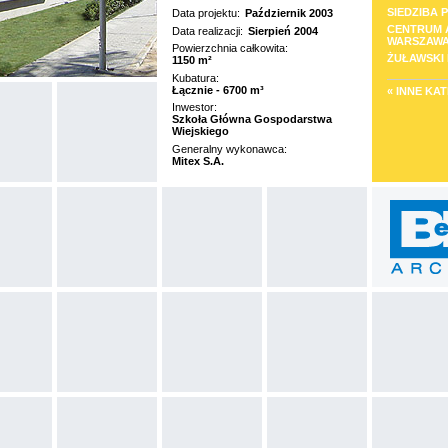
SIEDZIBA 
Data projektu:
Październik 2003
CENTRUM 
Data realizacji:
Sierpień 2004
WARSZAW
Powierzchnia całkowita:
ŻUŁAWSKI
1150 m²
Kubatura:
Łącznie - 6700 m³
« INNE KA
Inwestor:
Szkoła Główna Gospodarstwa
Wiejskiego
Generalny wykonawca:
Mitex S.A.